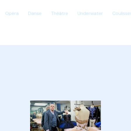
Opéra
Danse
Théâtre
Underwater
Coulisse