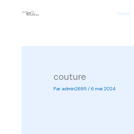
Aller
Home
au
contenu
couture
Par
admin2695
/
6 mai 2024