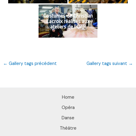
Costumes de Christian
Lacroix réalisés aux
ateliers de l'OnP
←
Gallery tags précédent
Gallery tags suivant
→
Home
Opéra
Danse
Théâtre