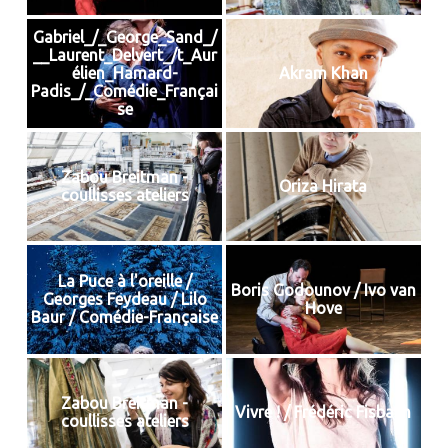
Gabriel_/_George_Sand_/
__Laurent_Delvert_/t_Aur
élien_Hamard-
Akram Khan
Padis_/_Comédie_Françai
se
Zabou Breitman -
Oriza Hirata
coullisses ateliers
La Puce à l'oreille /
Boris Godounov / Ivo van
Georges Feydeau / Lilo
Hove
Baur / Comédie-Française
Zabou Breitman -
Vivre ! / Frédéric Fisbach
coullisses ateliers