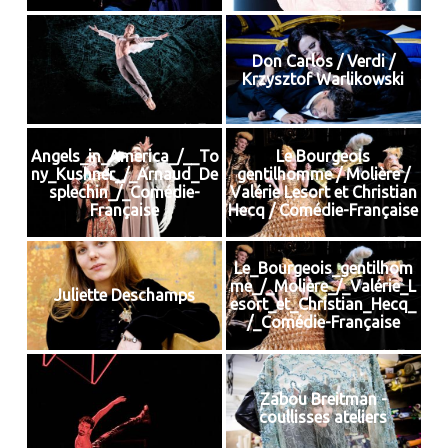
Don Carlos / Verdi /
Krzysztof Warlikowski
Angels_in_America_/__To
Le Bourgeois
ny_Kushner_/_Arnaud_De
gentilhomme / Molière /
splechin_/_Comédie-
Valérie Lesort et Christian
Française
Hecq / Comédie-Française
Le_Bourgeois_gentilhom
me_/_Molière_/_Valérie_L
Juliette Deschamps
esort_et_Christian_Hecq_
/_Comédie-Française
Zabou Breitman -
coullisses ateliers