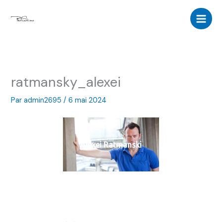
Aller
au
contenu
ratmansky_alexei
Par
admin2695
/
6 mai 2024
Alexei Ratmanski