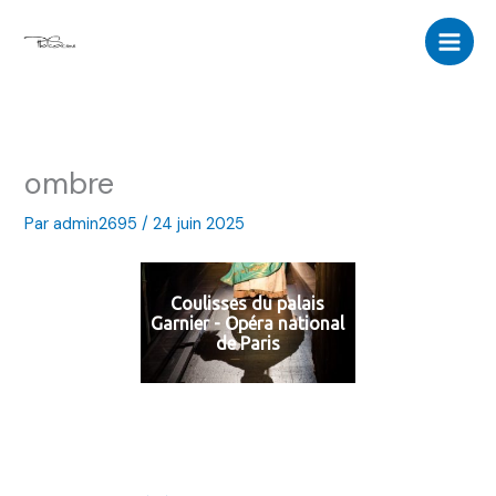
Aller
au
contenu
ombre
Par
admin2695
/
24 juin 2025
Coulisses du palais
Garnier - Opéra national
de Paris