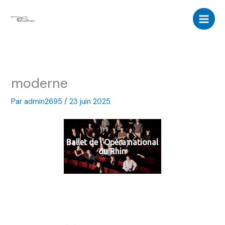
Aller
au
contenu
moderne
Par
admin2695
/
23 juin 2025
Ballet de l'Opéra national
du Rhin