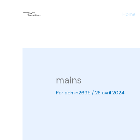
Aller
Home
au
contenu
mains
Par
admin2695
/
28 avril 2024