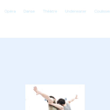
Opéra
Danse
Théâtre
Underwater
Coulisse