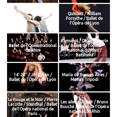
Quintett / William
Forsythe / Ballet de
l'Opéra de Lyon
Kamuyot / Ohad Naharin
Ballet de l'Opéra national
/ Ballet de l’opéra
du Rhin
national du Rhin /
Batsheva
14' 20'' / Jirí Kylián /
Maria de Buenos Aires /
Ballet de l'Opéra de Lyon
Matias Tripodi
Le Rouge et le Noir / Pierre
Les ailes du désir / Bruno
Lacotte / Stendhal / Ballet
Bouché / Ballet de l'Opéra
de l’Opéra national de
national du Rhin
Paris