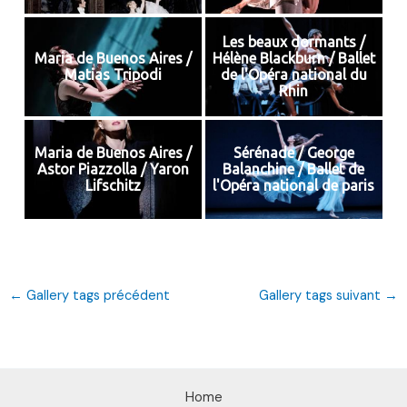
Les beaux dormants /
Maria de Buenos Aires /
Hélène Blackburn / Ballet
Matias Tripodi
de l'Opéra national du
Rhin
Maria de Buenos Aires /
Sérénade / George
Astor Piazzolla / Yaron
Balanchine / Ballet de
Lifschitz
l'Opéra national de paris
←
Gallery tags précédent
Gallery tags suivant
→
Home