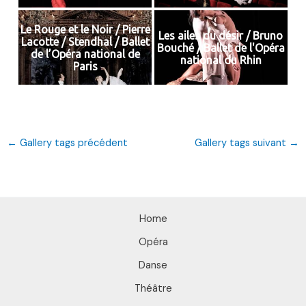
Le Rouge et le Noir / Pierre
Les ailes du désir / Bruno
Lacotte / Stendhal / Ballet
Bouché / Ballet de l'Opéra
de l’Opéra national de
national du Rhin
Paris
←
Gallery tags précédent
Gallery tags suivant
→
Home
Opéra
Danse
Théâtre