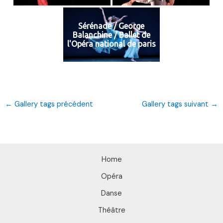
Sérénade / George
Balanchine / Ballet de
l'Opéra national de paris
←
Gallery tags précédent
Gallery tags suivant
→
Home
Opéra
Danse
Théâtre