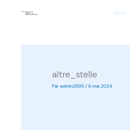
Aller
Home
au
contenu
altre_stelle
Par
admin2695
/
6 mai 2024