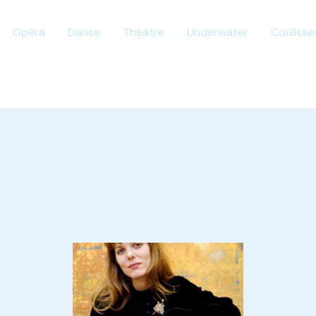
Opéra
Danse
Théâtre
Underwater
Coulisse